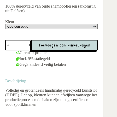
100% gerecyceld van oude shampooflessen (afkomstig
uit Dalfsen).
Kleur
Sleutelhanger
Toevoegen aan winkelwagen
'Carabiner'
Shampoo
Circulair product
aantal
Incl. 5% statiegeld
Gegarandeerd veilig betalen
Beschrijving
Volledig en grotendeels handmatig gerecyceld kunststof
(HDPE). Let op, kleuren kunnen afwijken vanwege het
productieproces en de haken zijn niet gecertificeerd
voor sportklimmen!