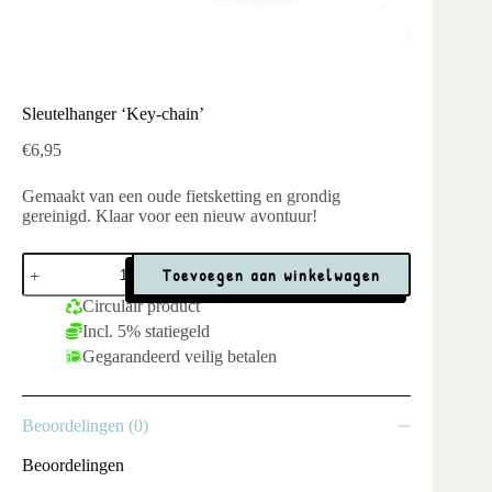
Sleutelhanger ‘Key-chain’
€
6,95
Gemaakt van een oude fietsketting en grondig
gereinigd. Klaar voor een nieuw avontuur!
Sleutelhanger
Toevoegen aan winkelwagen
'Key-
chain'
Circulair product
aantal
Incl. 5% statiegeld
Gegarandeerd veilig betalen
Beoordelingen (0)
Beoordelingen