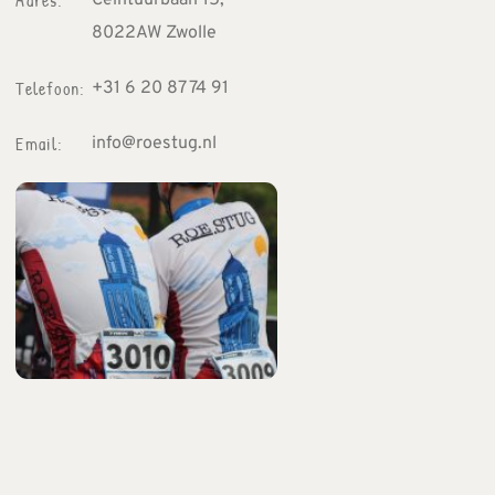
Adres:
Ceintuurbaan 15, 
8022AW Zwolle
Telefoon: 
+31 6 20 87 74 91
Email: 
info
@roestug.nl