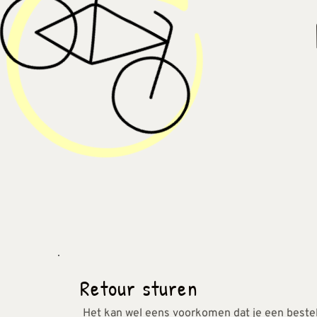
Retour sturen
 Het kan wel eens voorkomen dat je een bestelling retour wilt sturen. Wellicht omdat het product toch niet bevalt of misschien is er een andere reden is 