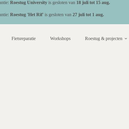
ntie:
Roestug University
is gesloten van
18 juli
tot 15 aug.
ntie:
Roestug 'Het Rif'
is gesloten van
27 juli tot 1 aug.
Fietsreparatie
Workshops
Roestug & projecten