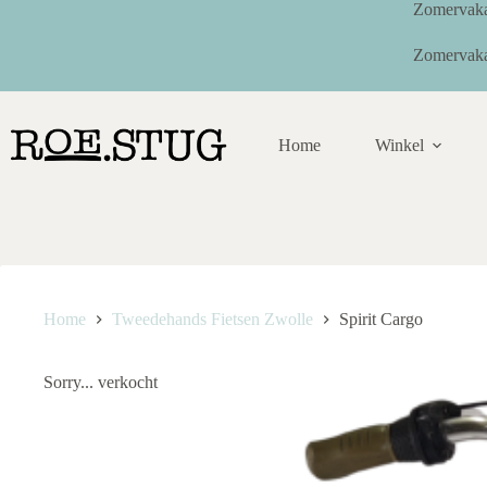
Ga
Zomervaka
naar
de
Zomervaka
inhoud
Home
Winkel
Home
Tweedehands Fietsen Zwolle
Spirit Cargo
Sorry... verkocht