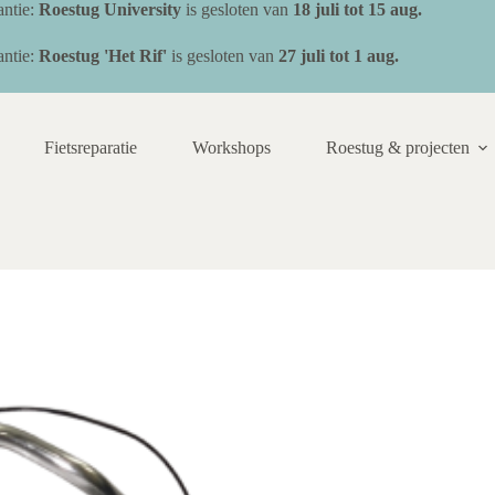
ntie:
Roestug University
is gesloten van
18 juli
tot 15 aug.
ntie:
Roestug 'Het Rif'
is gesloten van
27 juli tot 1 aug.
Fietsreparatie
Workshops
Roestug & projecten