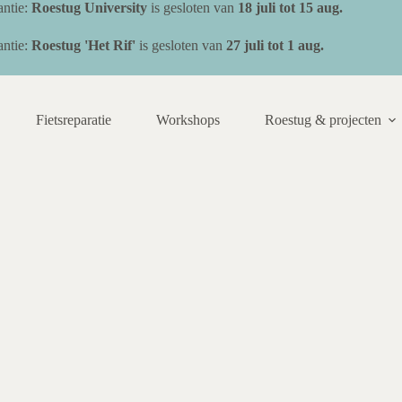
ntie:
Roestug University
is gesloten van
18 juli
tot 15 aug.
ntie:
Roestug 'Het Rif'
is gesloten van
27 juli tot 1 aug.
Fietsreparatie
Workshops
Roestug & projecten