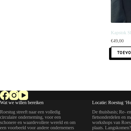
Kapstok 
€
49,00
TOEVO
Wat we willen bereiken
Locatie: Roestug ‘He
Roestug streeft naar een volledig
De thuisbasis; Re- en
circulaire onderneming, voor een
fietsonderdelen en m
schonere en waardevollere wereld en om
workshops van Roest
een voorbeeld voor andere ondernemers
plaats. Langskomen