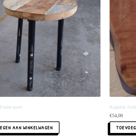
l Frame-poot
Kapstok André
€
54,00
EGEN AAN WINKELWAGEN
TOEVOEG