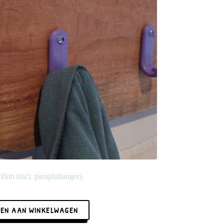
lon (incl. parapluhanger)
EN AAN WINKELWAGEN