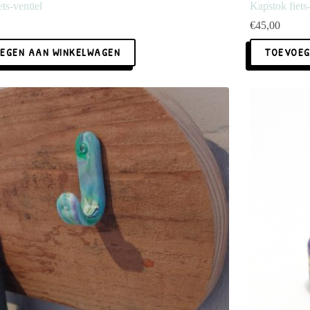
ts-ventiel
Kapstok fiets-
€
45,00
EGEN AAN WINKELWAGEN
TOEVOEG