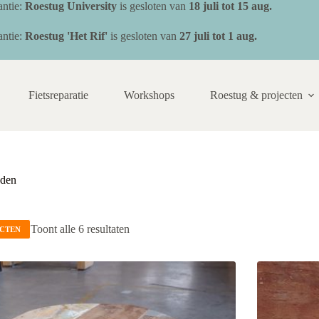
ntie:
Roestug University
is gesloten van
18 juli
tot 15 aug.
ntie:
Roestug 'Het Rif'
is gesloten van
27 juli tot 1 aug.
Fietsreparatie
Workshops
Roestug & projecten
uden
Toont alle 6 resultaten
UCTEN