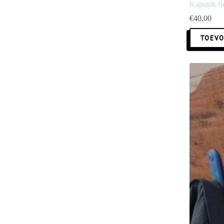
Kapstok fie
€
40,00
TOEVO