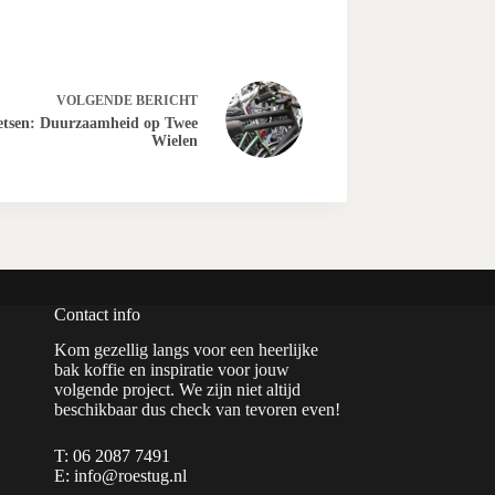
VOLGENDE
BERICHT
etsen: Duurzaamheid op Twee
Wielen
Contact info
Kom gezellig langs voor een heerlijke
bak koffie en inspiratie voor jouw
volgende project. We zijn niet altijd
beschikbaar dus check van tevoren even!
T: 06 2087 7491
E: info@roestug.nl