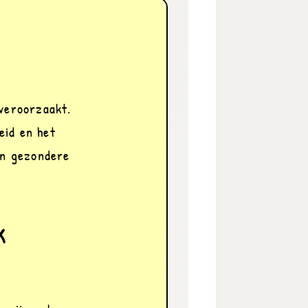
veroorzaakt. 
id en het 
en gezondere 
k
 