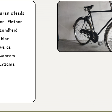
aren steeds 
n. Fietsen 
zondheid, 
hier 
we de 
 waarom 
urzame 