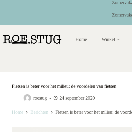
Ga
Zomervaka
naar
de
Zomervaka
inhoud
Home
Winkel
Fietsen is beter voor het milieu: de voordelen van fietsen
roestug
24 september 2020
Home
Berichten
Fietsen is beter voor het milieu: de voord