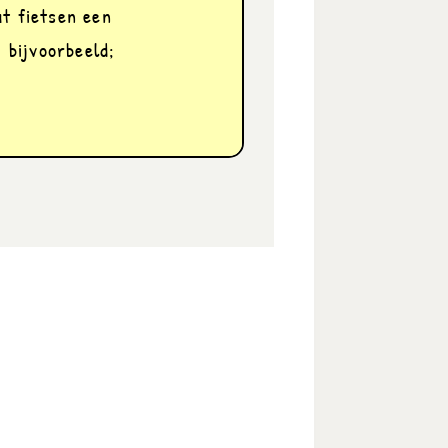
t fietsen een 
 bijvoorbeeld; 