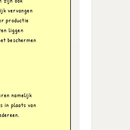
 zijn ook 
ijk vervangen 
r productie 
en liggen 
het beschermen 
eren namelijk 
s in plaats van 
edereen.