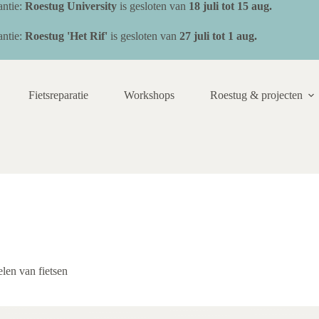
ntie:
Roestug University
is gesloten van
18 juli
tot 15 aug.
ntie:
Roestug 'Het Rif'
is gesloten van
27 juli tot 1 aug.
Fietsreparatie
Workshops
Roestug & projecten
elen van fietsen