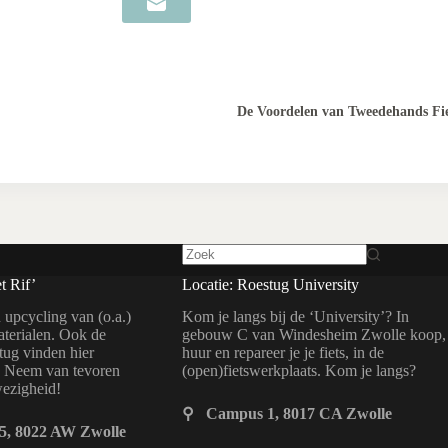
De Voordelen van Tweedehands Fi
t Rif’
Locatie: Roestug University
 upcycling van (o.a.)
Kom je langs bij de ‘University’? In
aterialen. Ook de
gebouw C van Windesheim Zwolle koop,
ug vinden hier
huur en repareer je je fiets, in de
? Neem van tevoren
(open)fietswerkplaats. Kom je langs?
wezigheid!
⚲ Campus 1, 8017 CA Zwolle
5, 8022 AW Zwolle