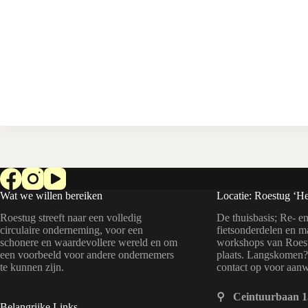
Wat we willen bereiken
Locatie: Roestug ‘He
Roestug streeft naar een volledig
De thuisbasis; Re- en
circulaire onderneming, voor een
fietsonderdelen en m
schonere en waardevollere wereld en om
workshops van Roest
een voorbeeld voor andere ondernemers
plaats. Langskomen
te kunnen zijn.
contact op voor aan
⚲ Ceintuurbaan 1
Belangrijke Links