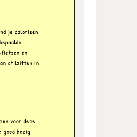
d je calorieën 
bepaalde 
fietsen en 
n stilzitten in 
zen voor deze 
 goed bezig 