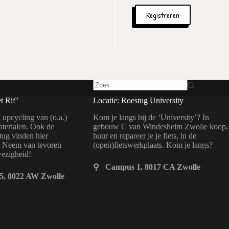
Registreren
t Rif’
Locatie: Roestug University
 upcycling van (o.a.)
Kom je langs bij de ‘University’? In
aterialen. Ook de
gebouw C van Windesheim Zwolle koop,
ug vinden hier
huur en repareer je je fiets, in de
? Neem van tevoren
(open)fietswerkplaats. Kom je langs?
wezigheid!
⚲ Campus 1, 8017 CA Zwolle
5, 8022 AW Zwolle