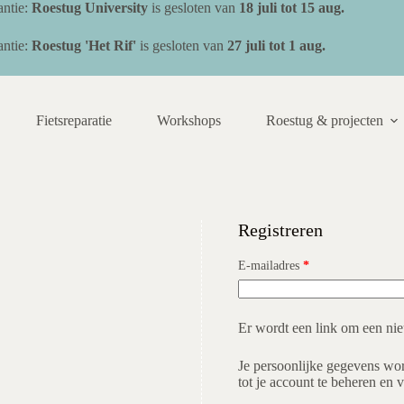
ntie:
Roestug University
is gesloten van
18 juli
tot 15 aug.
ntie:
Roestug 'Het Rif'
is gesloten van
27 juli tot 1 aug.
Fietsreparatie
Workshops
Roestug & projecten
Registreren
Vereist
E-mailadres
*
Er wordt een link om een nie
Je persoonlijke gegevens wor
tot je account te beheren en