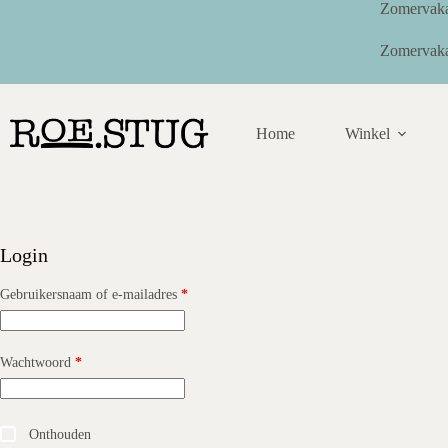
Ga
Zomervaka
naar
de
Zomervaka
inhoud
Home
Winkel
Login
Vereist
Gebruikersnaam of e-mailadres
*
Vereist
Wachtwoord
*
Onthouden