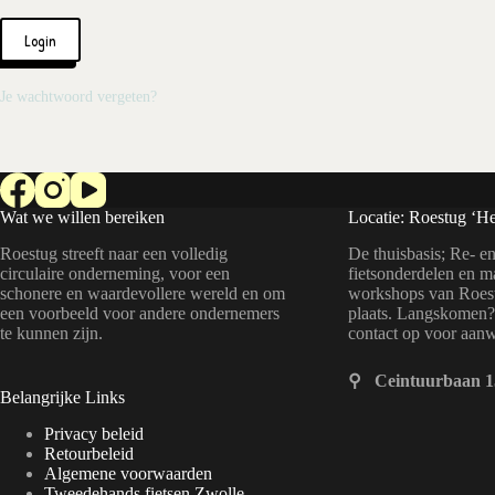
Login
Je wachtwoord vergeten?
Wat we willen bereiken
Locatie: Roestug ‘He
Roestug streeft naar een volledig
De thuisbasis; Re- en
circulaire onderneming, voor een
fietsonderdelen en m
schonere en waardevollere wereld en om
workshops van Roest
een voorbeeld voor andere ondernemers
plaats. Langskomen
te kunnen zijn.
contact op voor aan
⚲ Ceintuurbaan 1
Belangrijke Links
Privacy beleid
Retourbeleid
Algemene voorwaarden
Tweedehands fietsen Zwolle