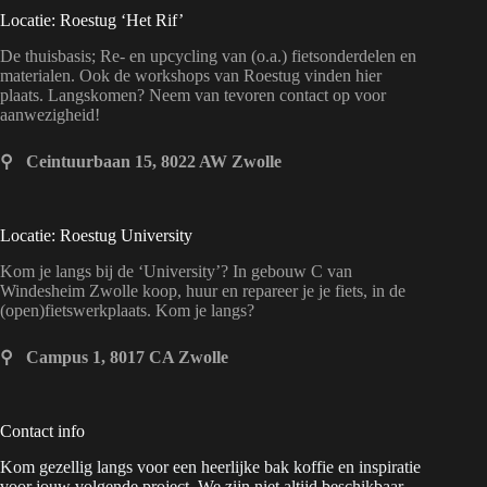
Locatie: Roestug ‘Het Rif’
De thuisbasis; Re- en upcycling van (o.a.) fietsonderdelen en
materialen. Ook de workshops van Roestug vinden hier
plaats. Langskomen? Neem van tevoren contact op voor
aanwezigheid!
⚲ Ceintuurbaan 15, 8022 AW Zwolle
Locatie: Roestug University
Kom je langs bij de ‘University’? In gebouw C van
Windesheim Zwolle koop, huur en repareer je je fiets, in de
(open)fietswerkplaats. Kom je langs?
⚲ Campus 1, 8017 CA Zwolle
Contact info
Kom gezellig langs voor een heerlijke bak koffie en inspiratie
voor jouw volgende project. We zijn niet altijd beschikbaar