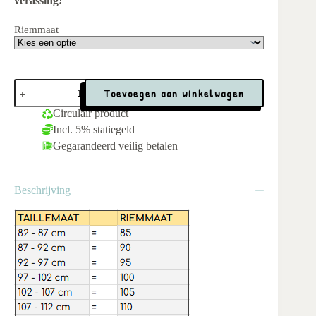
verassing!
Riemmaat
Band-
Toevoegen aan winkelwagen
Broekriem
|
Circulair product
Zwart
Incl. 5% statiegeld
35mm
(variaties)
Gegarandeerd veilig betalen
aantal
Beschrijving